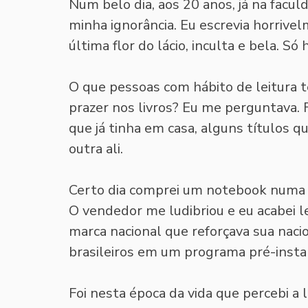
Num belo dia, aos 20 anos, já na facul
minha ignorância. Eu escrevia horrivel
última flor do lácio, inculta e bela. S
O que pessoas com hábito de leitura t
prazer nos livros? Eu me perguntava. 
que já tinha em casa, alguns títulos qu
outra ali. 
Certo dia comprei um notebook numa l
O vendedor me ludibriou e eu acabei l
marca nacional que reforçava sua naci
brasileiros em um programa pré-instal
Foi nesta época da vida que percebi a 