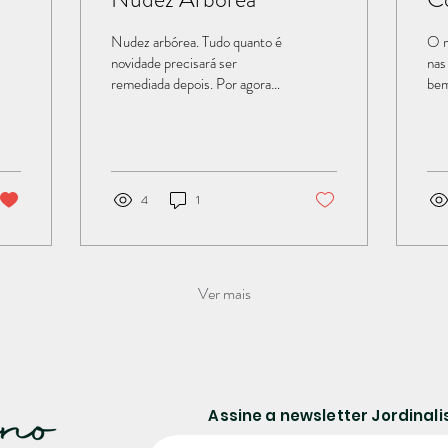
Nudez arbórea. Tudo quanto é
O m
novidade precisará ser
nas
remediada depois. Por agora
bem
estava lendo uma reportagem
ten
sobre a chegada dos pioneiros
que
na minha cidade. Eu já vi
con
bastante sobre este tema, até
gen
já me debrucei sobre algumas
E p
4
1
nuances específicas para
que
concluir meu TCC no
pala
famigerado curso de
mes
jornalismo. Porém, dessa vez,
tud
Ver mais
me chamou à atenção um fato
Con
novo. Trata-se da maneira
sen
como a nossa civilização
tudo 
arranja problemas para si
à m
mesmo. Dificuldades que
dis
costumam sempre ficar nas
Se 
Assine a newsletter Jordina
mãos de quem ainda...