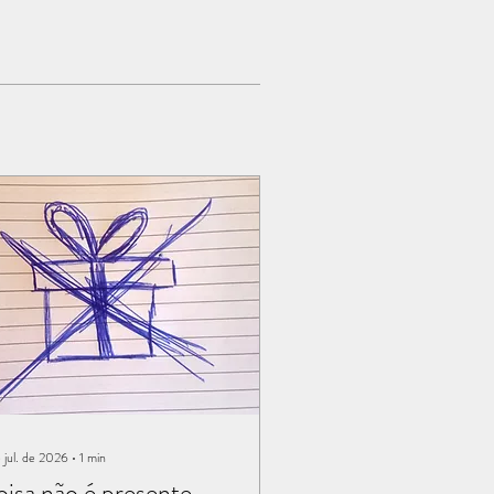
 jul. de 2026
∙
1
min
isa não é presente