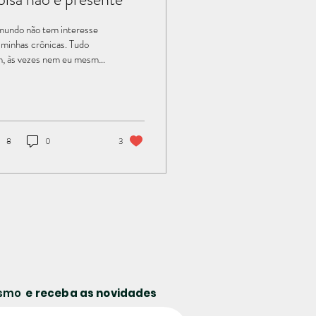
undo não tem interesse
 minhas crônicas. Tudo
, às vezes nem eu mesmo
ho. Mas isso não significa
 escrevo por obrigação. Ao
trário, faço com interesse
uíno na essência da coisa.
or coisa entenda tudo o
8
0
3
 desejar. Afinal, esta
vra está aí para isso
mo, preencher a lacuna de
o aquilo que nos foge.
creto e físico, abstrato ou
timento, a coisa designa
o que existe. Ontem fui
issa, e na homilia o padre
se: “Coisa não é presente”.
você compra...
lismo
e receba as novidades