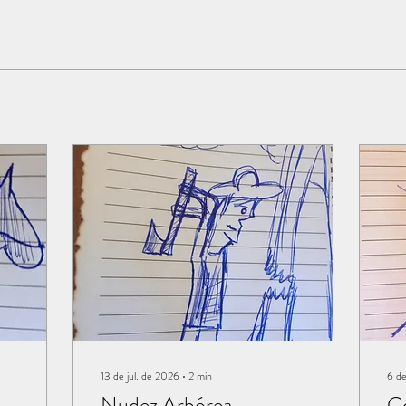
13 de jul. de 2026
∙
2
min
6 de
Nudez Arbórea
Co