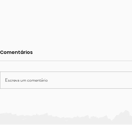
Comentários
Escreva um comentário
Como a leitura além do
Estão rou
óbvio do Pequeno
imaginaçã
Príncipe pode mudar sua
Vigotski t
vida
isso