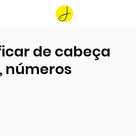
Home
ficar de cabeça
, números