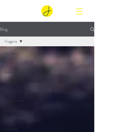
Blog
Viagens
All Posts
Crônica
Reflexões
Viagens
Notícias
Lançamento
Biografia
Listas
Autores