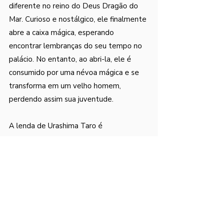
diferente no reino do Deus Dragão do 
Mar. Curioso e nostálgico, ele finalmente 
abre a caixa mágica, esperando 
encontrar lembranças do seu tempo no 
palácio. No entanto, ao abri-la, ele é 
consumido por uma névoa mágica e se 
transforma em um velho homem, 
perdendo assim sua juventude.
A lenda de Urashima Taro é 
frequentemente interpretada como 
uma história sobre o tempo e a 
efemeridade da vida. Ela também 
carrega lições sobre gratidão, 
curiosidade e o valor das promessas 
feitas. Esta lenda tem sido contada e 
recontada ao longo dos séculos, 