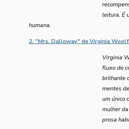
recompens
leitura. É
humana.
2. "Mrs. Dalloway" de Virginia Woolf
Virginia W
fluxo de 
brilhante
mentes de
um único d
mulher da 
prosa habi