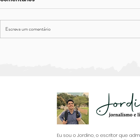
Escreva um comentário
Nudez Arb
Sejas bagual e sejas
simples
Eu sou o Jordino, o escritor que admi