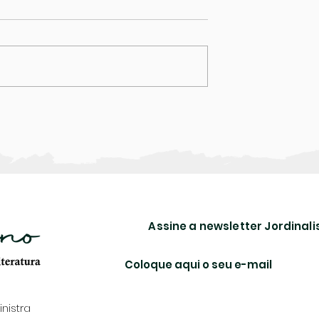
órea
Coisa não é presente
Assine a newsletter Jordina
nistra