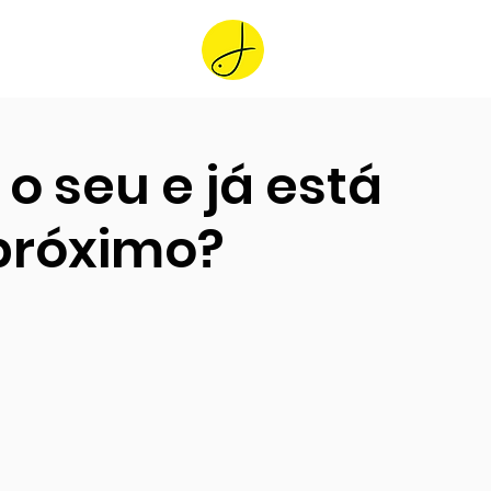
Home
o seu e já está
próximo?