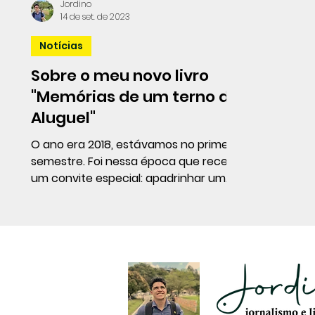
Jordino
14 de set. de 2023
Notícias
Sobre o meu novo livro
"Memórias de um terno de
Aluguel"
O ano era 2018, estávamos no primeiro
semestre. Foi nessa época que recebi
um convite especial: apadrinhar um
casal de amigos. Uma grande...